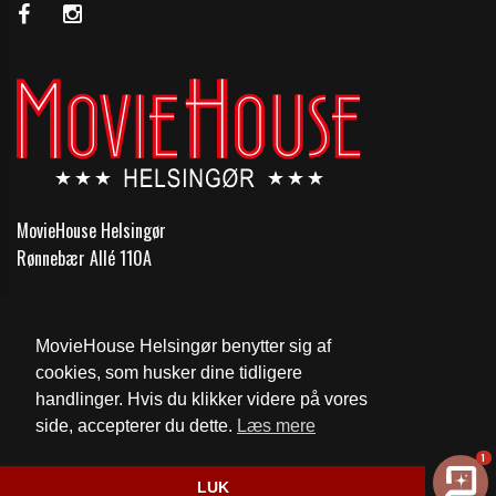
MovieHouse Helsingør
Rønnebær Allé 110A
Telefon:
+45 49 26 67 15
Email:
mail@moviehouse-helsingor.dk
MovieHouse Helsingør benytter sig af
cookies, som husker dine tidligere
Cookie- og privatlivspolitik
handlinger. Hvis du klikker videre på vores
side, accepterer du dette.
Læs mere
Website og billetsystem fra ebillet a/s
1
LUK